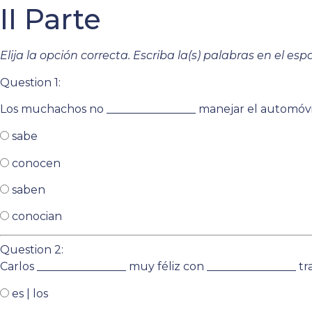
II Parte
Elija la opción correcta. Escriba la(s) palabras en el esp
Question 1:
Los muchachos no ________________ manejar el automóvi
sabe
conocen
saben
conocian
Question 2:
Carlos ________________ muy féliz con ________________ t
es | los