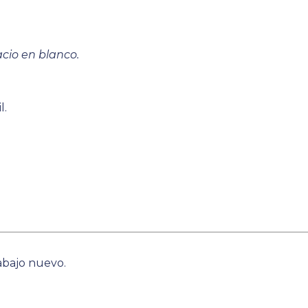
acio en blanco.
l.
rabajo nuevo.