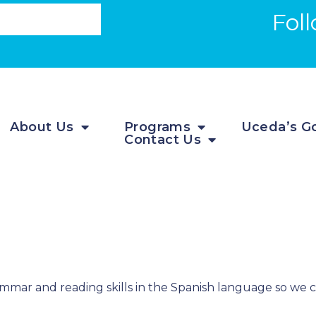
Fol
About Us
Programs
Uceda’s Go
Contact Us
mmar and reading skills in the Spanish language so we ca