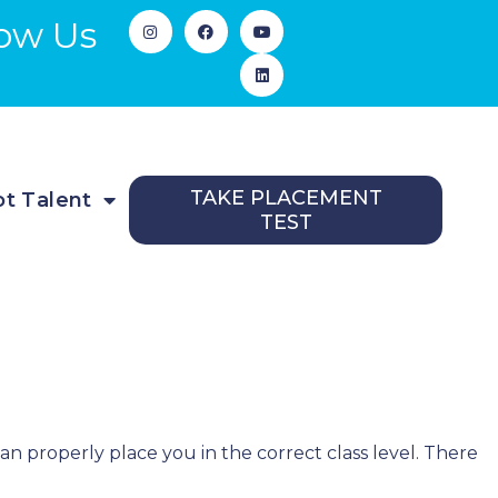
low Us
TAKE PLACEMENT
t Talent
TEST
n properly place you in the correct class level. There